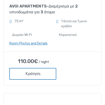
Δωρεάν Wi-Fi
AVGI APARTMENTS-Διαμέρισμα με 2
υπνοδωμάτια για 3 άτομα
Κλιματιστικό
75 m²
1 διπλό και 1 μονό
κρεβάτι
Ντουζιέρα και μπανιέρα
Δωρεάν Wi-Fi
Κλιματιστικό
Τηλέφωνο
Room Photos and Details
AVGI APARTMENTS-
110.00
€
/ night
Διαμέρισμα με 2 υπνοδωμάτια
για 3 άτομα
Κράτηση
110.00
€
/ night
Amenities