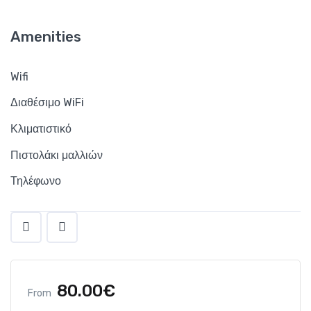
Amenities
Amenities
Δωρεάν Wi-Fi
Wifi
Διαθέσιμο WiFi
Κλιματιστικό
Κλιματιστικό
Ντουζιέρα και μπανιέρα
Πιστολάκι μαλλιών
Τηλέφωνο
Τηλέφωνο
80.00
€
From