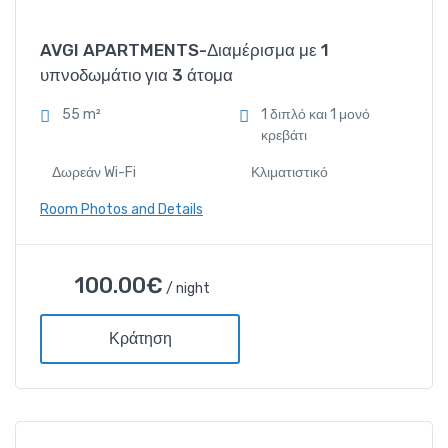
Δωρεάν Wi-Fi
AVGI APARTMENTS-Διαμέρισμα με 1
υπνοδωμάτιο για 3 άτομα
Κλιματιστικό
55 m²
1 διπλό και 1 μονό
κρεβάτι
Ντουζιέρα και μπανιέρα
Δωρεάν Wi-Fi
Κλιματιστικό
Τηλέφωνο
Room Photos and Details
AVGI APARTMENTS-
100.00
€
/ night
Διαμέρισμα με 1 υπνοδωμάτιο
για 3 άτομα
Κράτηση
100.00
€
/ night