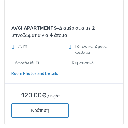
Amenities
Δωρεάν Wi-Fi
AVGI APARTMENTS-Διαμέρισμα με 2
υπνοδωμάτια για 4 άτομα
Κλιματιστικό
75 m²
1 διπλό και 2 μονά
κρεβάτια
Ντουζιέρα και μπανιέρα
Δωρεάν Wi-Fi
Κλιματιστικό
Τηλέφωνο
Room Photos and Details
AVGI APARTMENTS-
120.00
€
/ night
Διαμέρισμα με 2 υπνοδωμάτια
για 4 άτομα
Κράτηση
120.00
€
/ night