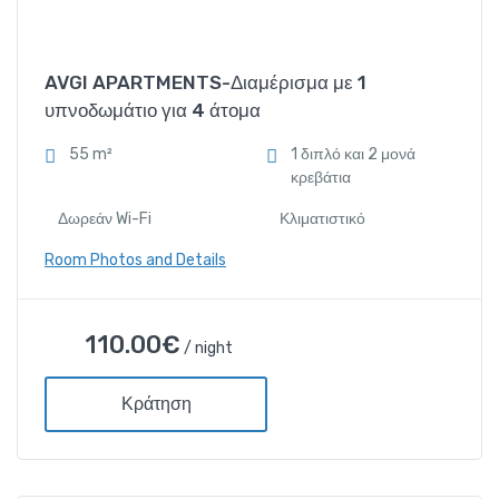
Amenities
Δωρεάν Wi-Fi
AVGI APARTMENTS-Διαμέρισμα με 1
υπνοδωμάτιο για 4 άτομα
Κλιματιστικό
55 m²
1 διπλό και 2 μονά
κρεβάτια
Ντουζιέρα και μπανιέρα
Δωρεάν Wi-Fi
Κλιματιστικό
Τηλέφωνο
Room Photos and Details
AVGI APARTMENTS-
110.00
€
/ night
Διαμέρισμα με 1 υπνοδωμάτιο
για 4 άτομα
Κράτηση
110.00
€
/ night