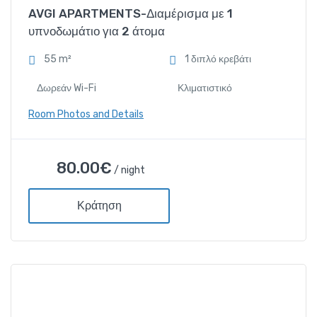
AVGI APARTMENTS-Διαμέρισμα με 1
υπνοδωμάτιο για 2 άτομα
55 m²
1 διπλό κρεβάτι
Δωρεάν Wi-Fi
Κλιματιστικό
Room Photos and Details
AVGI APARTMENTS-
80.00
€
/ night
Διαμέρισμα με 1 υπνοδωμάτιο
για 2 άτομα
Κράτηση
80.00
€
/ night
Amenities