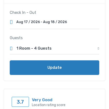
Check In - Out
Guests
1 Room
-
4 Guests
Update
Very Good
3.7
Location rating score