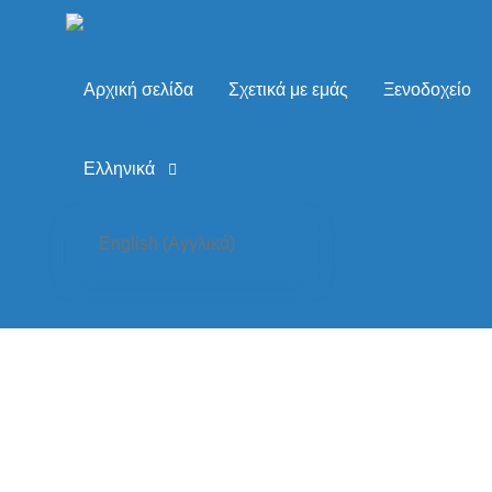
Αρχική σελίδα
Σχετικά με εμάς
Ξενοδοχείο
Αρχική σελίδα
Uncategorized
CASA DI DANDOLO-Γκ
Ελληνικά
CASA DI DANDOLO-Γκαρσονιέρα γι
English
(
Αγγλικά
)