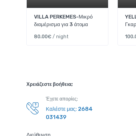
VILLA PERKEMES-Μικρό
YEL
διαμέρισμα για 3 άτομα
Γκαρ
80.00
€
/ night
100.
Χρειάζεστε βοήθεια;
Έχετε απορίες;
Καλέστε μας:
2684
031439
Διεύθυνση