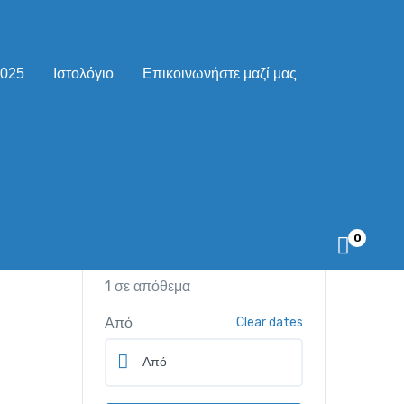
2025
Ιστολόγιο
Επικοινωνήστε μαζί μας
75.00
€
/ night
0
1 σε απόθεμα
Από
Clear dates