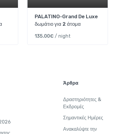
ο
ν
PALATINO-Grand De Luxe
ι
α
δωμάτιο για 2 άτομα
έ
ρ
135.00
€
/ night
α
γ
ι
α
3
ά
Άρθρα
τ
ο
μ
Δραστηριότητες &
α
Εκδρομές
q
Σημαντικές Ημέρες
u
 2026
a
Ανακαλύψτε την
ίασης