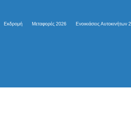
Εκδρομή
Μεταφορές 2026
Ενοικιάσεις Αυτοκινήτων 
αρσονιέρα για 3 άτομα
α 3 άτομα