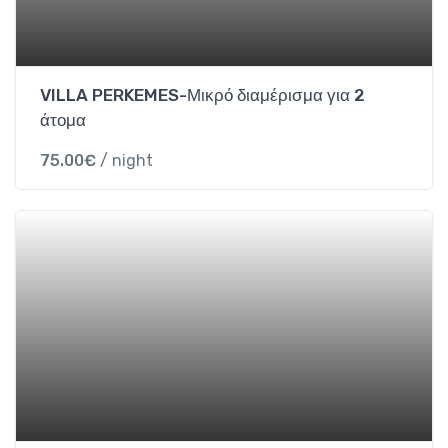
a
n
t
i
VILLA PERKEMES-Μικρό διαμέρισμα για 2
t
άτομα
y
75.00
€
/ night