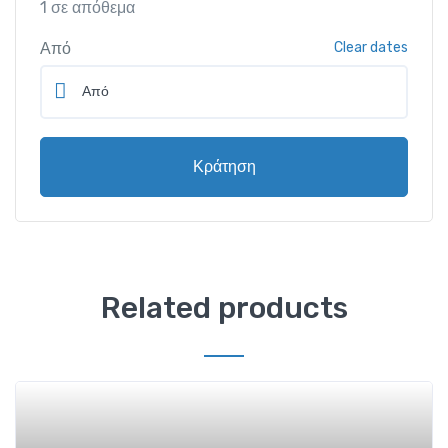
1 σε απόθεμα
Από
Clear dates
P
Κράτηση
A
L
A
T
I
N
Related products
O
D
e
L
u
x