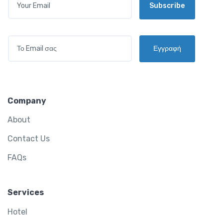
Subscribe
M
A
I
L
E
*
Εγγραφή
M
A
I
L
*
Company
About
Contact Us
FAQs
Services
Hotel